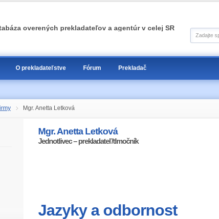
tabáza overených prekladateľov a agentúr v celej SR
O prekladateľstve
Fórum
Prekladač
irmy
Mgr. Anetta Letková
Mgr. Anetta Letková
Jednotlivec – prekladateľ/tlmočník
Jazyky a odbornost