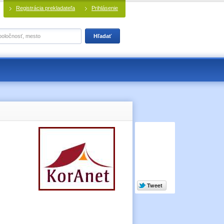
Registrácia prekladateľa
Prihlásenie