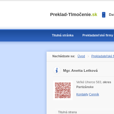
<<
Preklad-Tlmočenie
.sk
Da
>>
1
2
3
Titulná stránka
Prekladateľské firmy
Nachádzate sa:
Úvod
Prekladateľské f
Mgr. Anetta Letková
Veľké Uherce 583,
okres
Partizánske
Kontakty
Cenník
Titulná strana