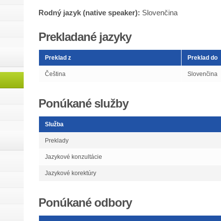
Rodný jazyk (native speaker):
Slovenčina
Prekladané jazyky
Preklad z
Preklad do
Čeština
Slovenčina
Ponúkané služby
Služba
Preklady
Jazykové konzultácie
Jazykové korektúry
Ponúkané odbory